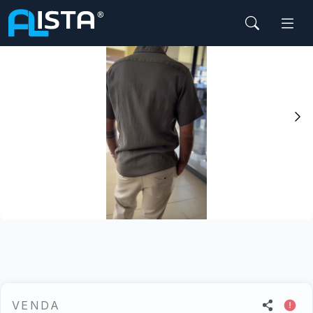
Início
Moda
Homem
Vestuário
Camisas
VENDA