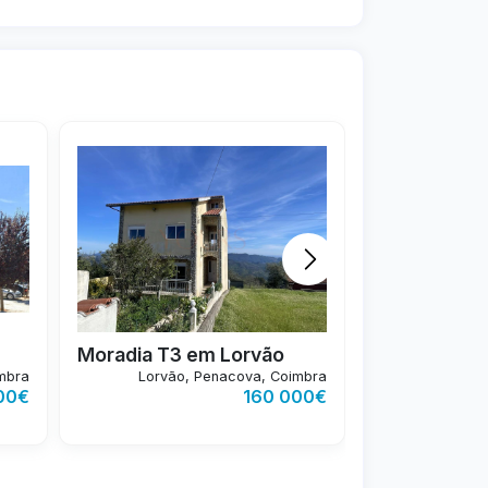
O
WC'S
ÁREA
ANO
TIPO
WC'S
2
23
2
240m
1998
T2
1
Moradia T3 em Lorvão
imbra
Lorvão, Penacova, Coimbra
Buarcos, Figu
00€
160 000€