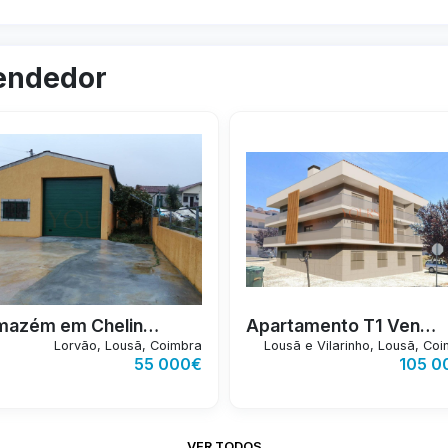
vendedor
TIPO
WC'S
ÁREA
ANO
TIPO
WC'S
ÁREA
AN
2
2
T0
1
97m
2008
T1
1
71m
20
Armazém em Chelinho
Apartamento T1 Venda Lousã
Lorvão, Lousã, Coimbra
Lousã e Vilarinho, Lousã, Co
55 000€
105 0
VER TODOS