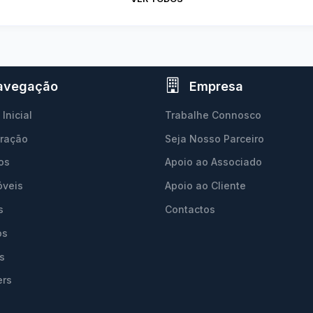
avegação
Empresa
Inicial
Trabalhe Connosco
ração
Seja Nosso Parceiro
os
Apoio ao Associado
óveis
Apoio ao Cliente
s
Contactos
os
s
ers