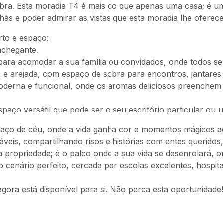
ra. Esta moradia T4 é mais do que apenas uma casa; é um
ãs e poder admirar as vistas que esta moradia lhe oferece
rto e espaço:
nchegante.
para acomodar a sua família ou convidados, onde todos se
 e arejada, com espaço de sobra para encontros, jantares
erna e funcional, onde os aromas deliciosos preenchem o
paço versátil que pode ser o seu escritório particular ou u
daço de céu, onde a vida ganha cor e momentos mágicos a
áveis, compartilhando risos e histórias com entes queridos
 propriedade; é o palco onde a sua vida se desenrolará, 
 cenário perfeito, cercada por escolas excelentes, hospitai
agora está disponível para si. Não perca esta oportunidade!