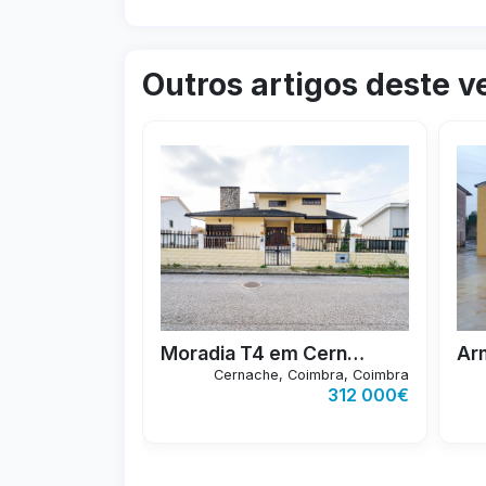
Outros artigos deste 
TIPO
WC'S
ÁREA
ANO
2
T4
4
332m
1992
Moradia T4 em Cernache
Cernache, Coimbra, Coimbra
312 000€