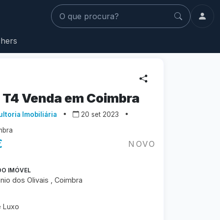
O que procura?
hers
 T4 Venda em Coimbra
ltoria Imobiliária
20 set 2023
mbra
€
NOVO
DO IMÓVEL
nio dos Olivais , Coimbra
e Luxo