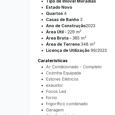
Tipo de
Imóvel Moradias
Estado Novo
Quartos
4
Casas de Banho
3
Ano de Construção
2023
2
Área Útil -
229 m
2
Área Bruta -
385 m
2
Área de Terreno
348 m
Licença de Utilização
99/2023
Caraterísticas
Ar Condicionado - Completo
Cozinha Equipada
Estores Elétricos
exaustor
Focos Led
forno
frigorífico combinado
Garagem