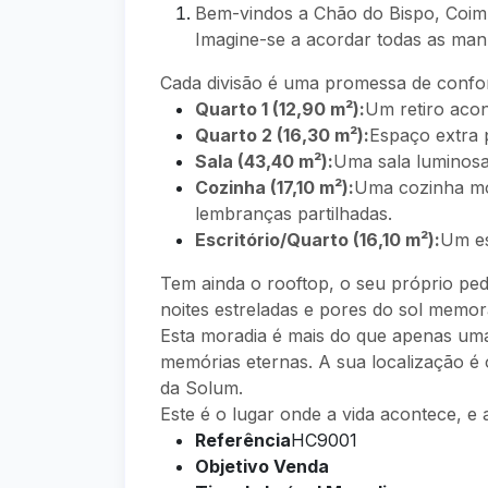
Bem-vindos a Chão do Bispo, Coimb
Imagine-se a acordar todas as manh
Cada divisão é uma promessa de confo
Quarto 1 (12,90 m²):
Um retiro aco
Quarto 2 (16,30 m²):
Espaço extra 
Sala (43,40 m²):
Uma sala luminosa
Cozinha (17,10 m²):
Uma cozinha mod
lembranças partilhadas.
Escritório/Quarto (16,10 m²):
Um es
Tem ainda o rooftop, o seu próprio pe
noites estreladas e pores do sol memor
Esta moradia é mais do que apenas uma
memórias eternas. A sua localização é o
da Solum.
Este é o lugar onde a vida acontece, e 
Referência
HC9001
Objetivo Venda