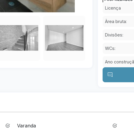
Licença
Àrea bruta:
Divisões:
WCs:
Ano construçã
Varanda