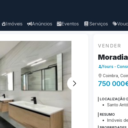
Imóveis
Anúncios
Eventos
Serviços
Vouc
VENDER
Moradia
Yours - Consu
Coimbra, Coi
750 000
LOCALIZAÇÃO 
Santo Antó
RESUMO
Imóveis d
PROPRIEDADES