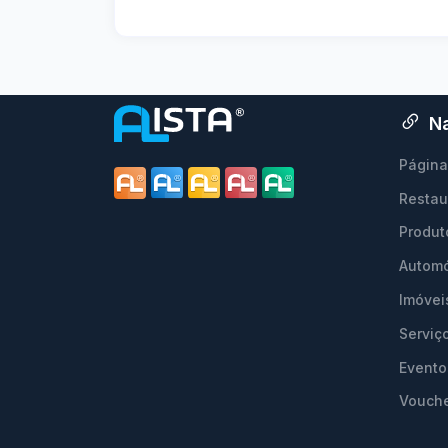
N
Página 
Restau
Produt
Autom
Imóvei
Serviç
Evento
Vouch