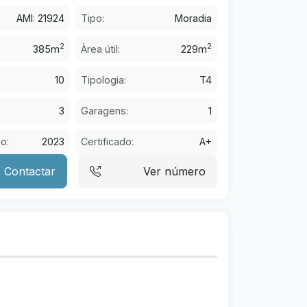
AMI: 21924
Tipo:
Moradia
2
2
385m
Àrea útil:
229m
10
Tipologia:
T4
3
Garagens:
1
o:
2023
Certificado:
A+
Contactar
Ver número